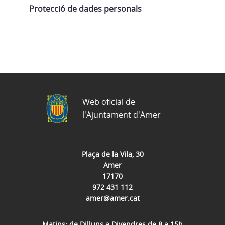
Protecció de dades personals
Web oficial de
l'Ajuntament d'Amer
Plaça de la Vila, 30
Amer
17170
972 431 112
amer@amer.cat
Matins: de Dilluns a Divendres de 8 a 15h