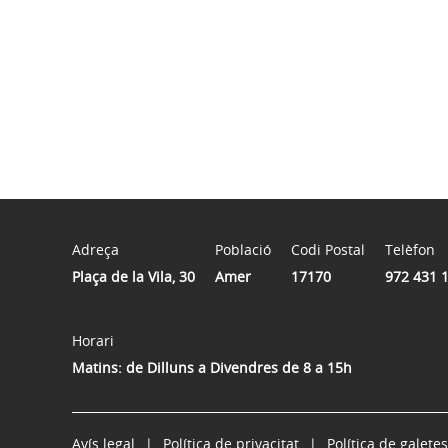
Adreça
Població
Codi Postal
Telèfon
Plaça de la Vila, 30
Amer
17170
972 431 
Horari
Matins: de Dilluns a Divendres de 8 a 15h
Avís legal
Política de privacitat
Política de galetes