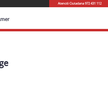
Atenció Ciutadana 972 431 112
'Amer
ge