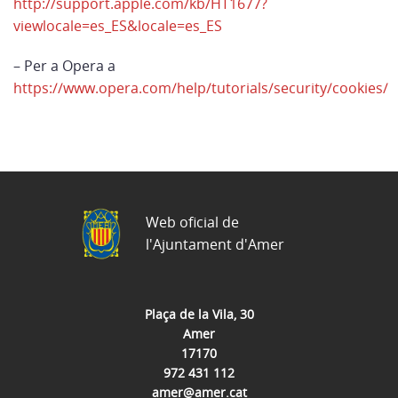
http://support.apple.com/kb/HT1677?
viewlocale=es_ES&locale=es_ES
– Per a Opera a
https://www.opera.com/help/tutorials/security/cookies/
Web oficial de
l'Ajuntament d'Amer
Plaça de la Vila, 30
Amer
17170
972 431 112
amer@amer.cat