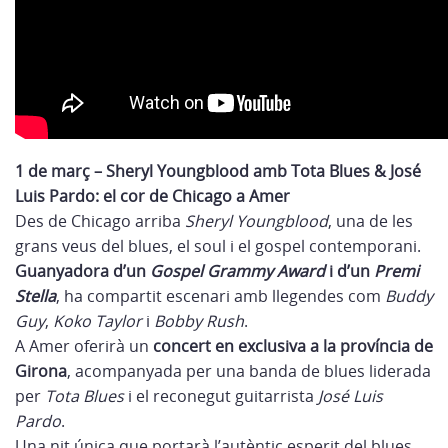
1 de març – Sheryl Youngblood amb Tota Blues & José
Luis Pardo: el cor de Chicago a Amer
Des de Chicago arriba
Sheryl Youngblood
, una de les
grans veus del blues, el soul i el gospel contemporani.
Guanyadora d’un
Gospel Grammy Award
i d’un
Premi
Stella
, ha compartit escenari amb llegendes com
Buddy
Guy
,
Koko Taylor
i
Bobby Rush
.
A Amer oferirà un
concert en exclusiva a la província de
Girona
, acompanyada per una banda de blues liderada
per
Tota Blues
i el reconegut guitarrista
José Luis
Pardo
.
Una nit única que portarà l’autèntic esperit del blues