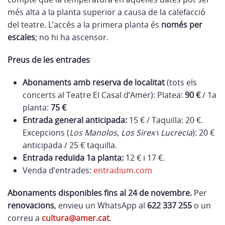
més alta a la planta superior a causa de la calefacció
del teatre. L’accés a la primera planta és
només per
escales
; no hi ha ascensor.
Preus de les entrades
Abonaments amb reserva de localitat
(tots els
concerts al Teatre El Casal d’Amer): Platea:
90 €
/ 1a
planta:
75 €
Entrada general anticipada:
15 € / Taquilla: 20 €.
Excepcions (
Los Manolos
,
Los Sirex
i
Lucrecia
): 20 €
anticipada / 25 € taquilla.
Entrada reduïda 1a planta:
12 € i 17 €.
Venda d’entrades:
entradium.com
Abonaments disponibles fins al 24 de novembre.
Per
renovacions
, envieu un WhatsApp al
622 337 255
o un
correu a
cultura@amer.cat
.