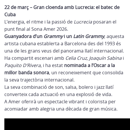
22 de març – Gran cloenda amb Lucrecia: el batec de
Cuba
L’energia, el ritme i la passió de
Lucrecia
posaran el
punt final al Sona Amer 2026.
Guanyadora d’un
Grammy
i un
Latin Grammy
, aquesta
artista cubana establerta a Barcelona des del 1993 és
una de les grans veus del panorama llatí internacional.
Ha compartit escenari amb
Celia Cruz
,
Joaquín Sabina
i
Paquito D’Rivera
, i ha estat
nominada a l’Oscar a la
millor banda sonora
, un reconeixement que consolida
la seva trajectòria internacional.
La seva combinació de son, salsa, bolero i jazz llatí
converteix cada actuació en una explosió de vida.
A Amer oferirà un espectacle vibrant i colorista per
acomiadar amb alegria una dècada de gran música.