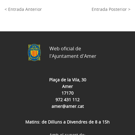
< Entrada Anterior
Entrada Posterior >
Web oficial de
l'Ajuntament d'Amer
Plaça de la Vila, 30
Amer
17170
972 431 112
amer@amer.cat
Matins: de Dilluns a Divendres de 8 a 15h
Amb el suport de: