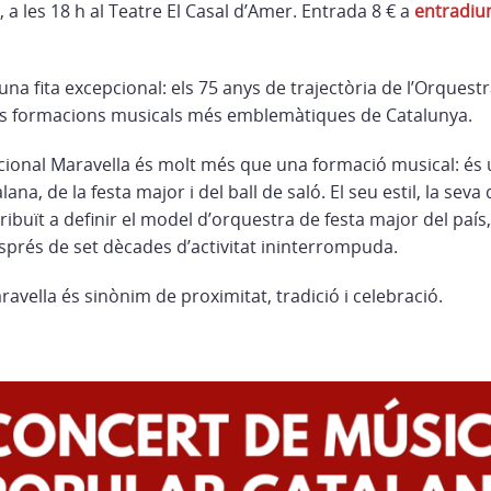
 a les 18 h al Teatre El Casal d’Amer. Entrada 8 € a
entradi
a fita excepcional: els 75 anys de trajectòria de l’Orquestr
les formacions musicals més emblemàtiques de Catalunya.
cional Maravella és molt més que una formació musical: és u
ana, de la festa major i del ball de saló. El seu estil, la seva q
tribuït a definir el model d’orquestra de festa major del país
sprés de set dècades d’activitat ininterrompuda.
ravella és sinònim de proximitat, tradició i celebració.