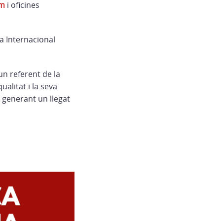
um
i oficines
a Internacional
n referent de la
ualitat i la seva
, generant un llegat