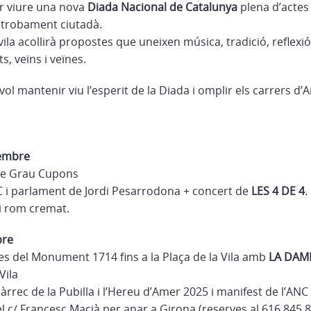
r viure una nova
Diada Nacional de Catalunya
plena d’actes 
retrobament ciutadà.
vila acollirà propostes que uneixen música, tradició, reflexió 
ts, veïns i veïnes.
ol mantenir viu l’esperit de la Diada i omplir els carrers 
tembre
rme Grau Cupons
 i parlament de Jordi Pesarrodona + concert de
LES 4 DE 4
.
i rom cremat.
bre
des del Monument 1714 fins a la Plaça de la Vila amb
LA DAM
Vila
càrrec de la Pubilla i l’Hereu d’Amer 2025 i manifest de l’AN
l c/ Francesc Macià per anar a Girona (reserves al 616 845 8