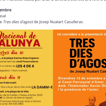
tembre
asal
re
Tres dies d’agost
de Josep Nualart Casulleras.