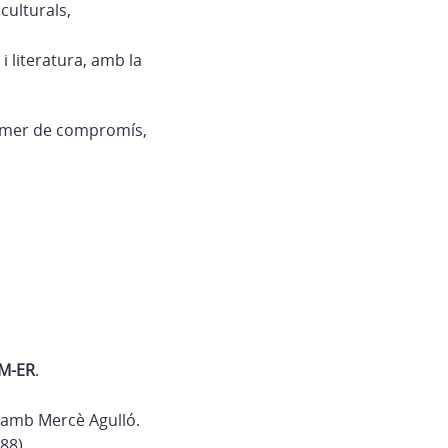
culturals,
i literatura, amb la
d’Amer de compromís,
M-ER
.
C amb Mercè Agulló.
88).