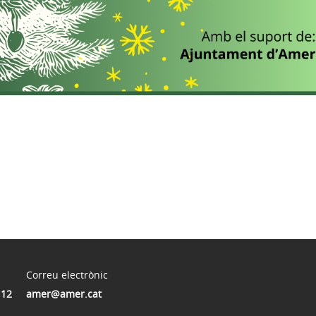
Correu electrònic
112
amer@amer.cat