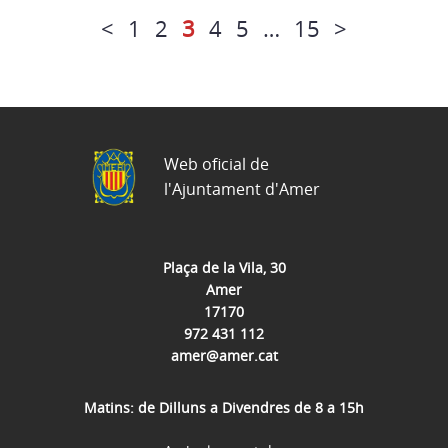
<
1
2
3
4
5
…
15
>
Web oficial de
l'Ajuntament d'Amer
Plaça de la Vila, 30
Amer
17170
972 431 112
amer@amer.cat
Matins: de Dilluns a Divendres de 8 a 15h