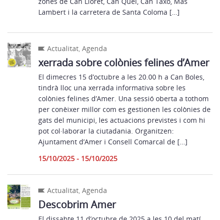
zones de Can Lloret, Can Quel, Can Taxo, Mas
Lambert i la carretera de Santa Coloma […]
Actualitat
,
Agenda
xerrada sobre colònies felines d’Amer
El dimecres 15 d’octubre a les 20.00 h a Can Boles,
tindrà lloc una xerrada informativa sobre les
colònies felines d’Amer. Una sessió oberta a tothom
per conèixer millor com es gestionen les colònies de
gats del municipi, les actuacions previstes i com hi
pot col·laborar la ciutadania. Organitzen:
Ajuntament d’Amer i Consell Comarcal de […]
15/10/2025 - 15/10/2025
Actualitat
,
Agenda
Descobrim Amer
El dissabte 11 d’octubre de 2025 a les 10 del matí,