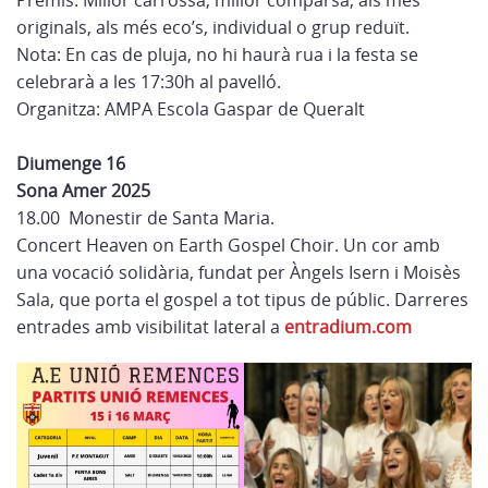
Premis: Millor carrossa, millor comparsa, als més
originals, als més eco’s, individual o grup reduït.
Nota: En cas de pluja, no hi haurà rua i la festa se
celebrarà a les 17:30h al pavelló.
Organitza: AMPA Escola Gaspar de Queralt
Diumenge 16
Sona Amer 2025
18.00 Monestir de Santa Maria.
Concert Heaven on Earth Gospel Choir. Un cor amb
una vocació solidària, fundat per Àngels Isern i Moisès
Sala, que porta el gospel a tot tipus de públic. Darreres
entrades amb visibilitat lateral a
entradium.com